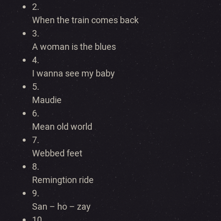
2.
When the train comes back
3.
A woman is the blues
4.
I wanna see my baby
5.
Maudie
6.
Mean old world
7.
Webbed feet
8.
Remingtion ride
9.
San – ho – zay
10.