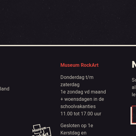
Museum RockArt
Donderdag t/m
S
zaterdag
a
land
1e zondag vd maand
l
+ woensdagen in de
schoolvakanties
11.00 tot 17.00 uur
Gesloten op 1e
Kerstdag en