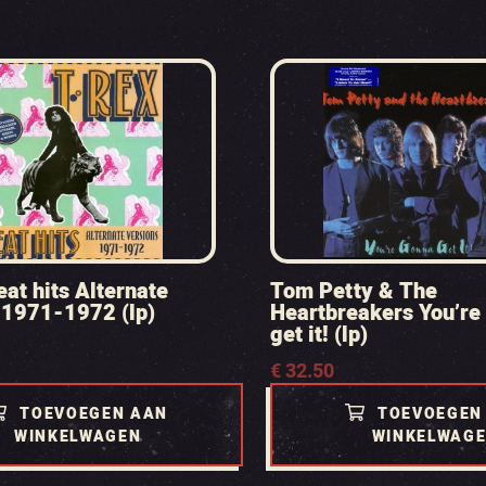
eat hits Alternate
Tom Petty & The
 1971-1972 (lp)
Heartbreakers You’re
get it! (lp)
€
32.50
TOEVOEGEN AAN
TOEVOEGEN
WINKELWAGEN
WINKELWAG