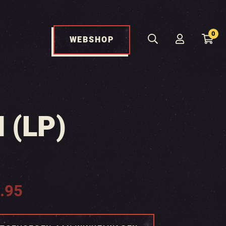
0
WEBSHOP
 (LP)
.95