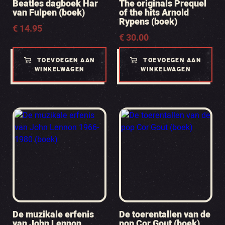
Beatles dagboek Har
The originals Prequel
van Fulpen (boek)
of the hits Arnold
Rypens (boek)
€
14.95
€
30.00
TOEVOEGEN AAN
TOEVOEGEN AAN
WINKELWAGEN
WINKELWAGEN
De muzikale erfenis
De toerentallen van de
van John Lennon
pop Cor Gout (boek)