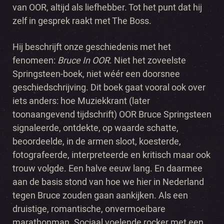
van
OOR
, altijd als liefhebber. Tot het punt dat hij
zelf in gesprek raakt met The Boss.
Hij beschrijft onze geschiedenis met het
fenomeen:
Bruce In OOR
. Niet het zoveelste
Springsteen-boek, niet wéér een doorsnee
geschiedschrijving. Dit boek gaat vooral ook over
iets anders: hoe Muziekkrant (later
toonaangevend tijdschrift)
OOR
Bruce Springsteen
signaleerde, ontdekte, op waarde schatte,
beoordeelde, in de armen sloot, koesterde,
fotografeerde, interpreteerde en kritisch maar ook
trouw volgde. Een halve eeuw lang. En daarmee
aan de basis stond van hoe we hier in Nederland
tegen Bruce zouden gaan aankijken. Als een
druistige, romantische, onvermoeibare
marathonman. Sociaal voelende rocker met een