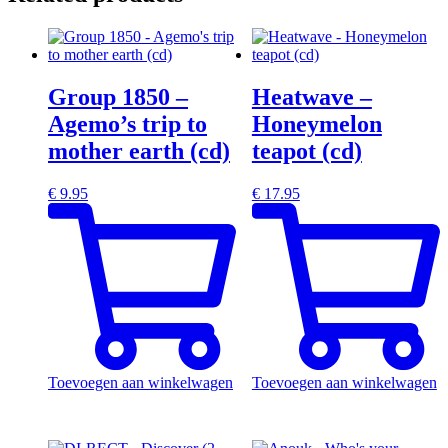
Group 1850 –
Heatwave –
Agemo’s trip to
Honeymelon
mother earth (cd)
teapot (cd)
€
9.95
€
17.95
Toevoegen aan winkelwagen
Toevoegen aan winkelwagen