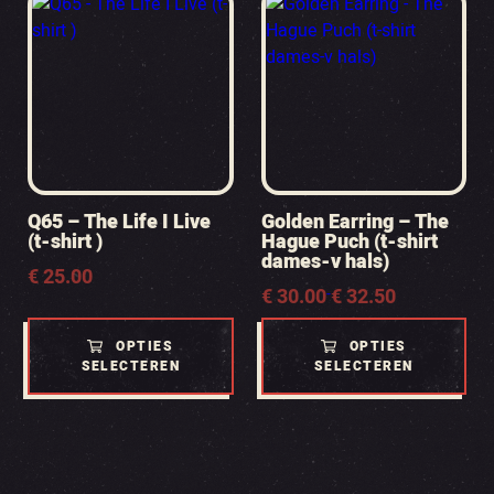
Q65 – The Life I Live
Golden Earring – The
(t-shirt )
Hague Puch (t-shirt
dames-v hals)
€
25.00
Prijsklasse:
€
30.00
€
32.50
-
€ 30.00
tot
OPTIES
OPTIES
€ 32.50
SELECTEREN
SELECTEREN