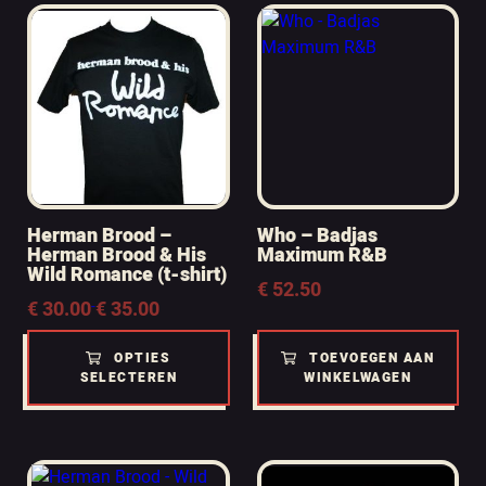
Herman Brood –
Who – Badjas
Herman Brood & His
Maximum R&B
Wild Romance (t-shirt)
€
52.50
Prijsklasse:
€
30.00
€
35.00
-
€ 30.00
tot
OPTIES
TOEVOEGEN AAN
€ 35.00
SELECTEREN
WINKELWAGEN