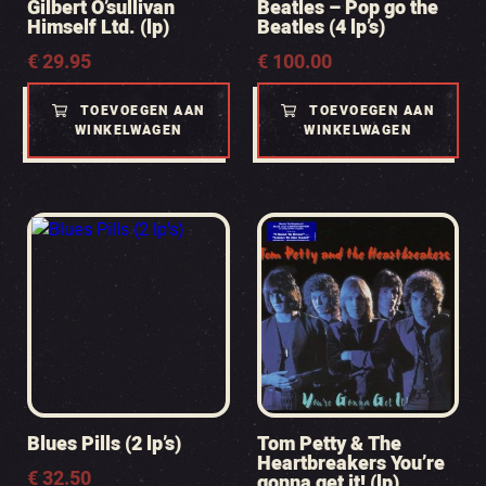
Gilbert O’sullivan
Beatles – Pop go the
Himself Ltd. (lp)
Beatles (4 lp’s)
€
29.95
€
100.00
TOEVOEGEN AAN
TOEVOEGEN AAN
WINKELWAGEN
WINKELWAGEN
Blues Pills (2 lp’s)
Tom Petty & The
Heartbreakers You’re
€
32.50
gonna get it! (lp)