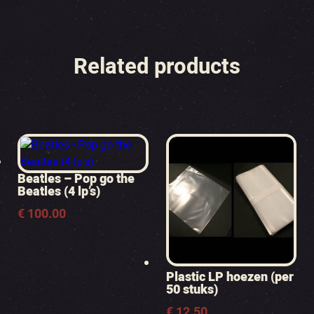
Related products
Beatles – Pop go the
Beatles (4 lp’s)
€
100.00
Plastic LP hoezen (per
50 stuks)
€
12.50