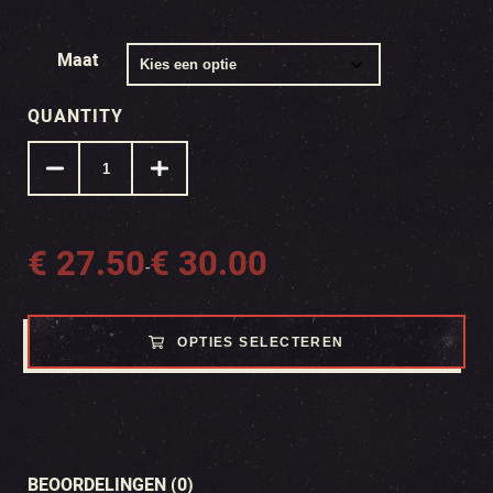
Maat
QUANTITY
€
27.50
€
30.00
Prijsklasse:
-
€ 27.50
tot
OPTIES SELECTEREN
€ 30.00
BEOORDELINGEN (0)