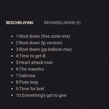
BESCHRIJVING
BEOORDELINGEN (0)
1:
Root down (free zone mix)
2:
Root down (lp version)
3:
Root down (pp balloon mix)
4:
Time to get ill
5:
Heart attack man
6:
The maestro
7:
Sabrosa
8:
Flute loop
9:
Time for livin’
10:
Something’s got to give