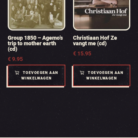
Group 1850 – Agemo’s
Christiaan Hof Ze
trip to mother earth
vangt me (cd)
(cd)
€
15.95
€
9.95
TOEVOEGEN AAN
TOEVOEGEN AAN
WINKELWAGEN
WINKELWAGEN