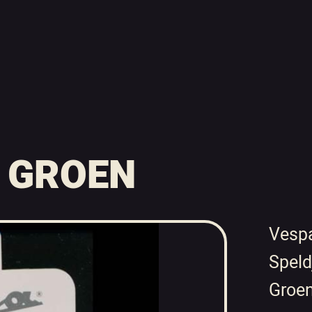
 GROEN
Vesp
Speld
Groe