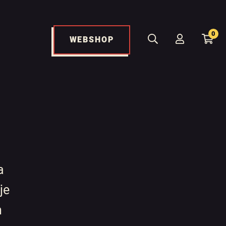
0
WEBSHOP
a
je
n