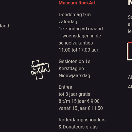
Museum RockArt
Donderdag t/m
S
zaterdag
a
land
1e zondag vd maand
l
+ woensdagen in de
schoolvakanties
11.00 tot 17.00 uur
Gesloten op 1e
Kerstdag en
Nieuwjaarsdag.
A
A
Entree
tot 8 jaar gratis
8 t/m 15 jaar € 9,00
vanaf 15 jaar € 11,50
Rotterdampashouders
& Donateurs gratis