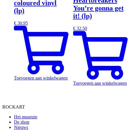
Heartbreakers
coloured vinyl
You’re gonna get
(lp)
it! (lp)
€
30.95
€
32.50
Toevoegen aan winkelwagen
Toevoegen aan winkelwagen
ROCKART
Het museum
De shop
Nieuws