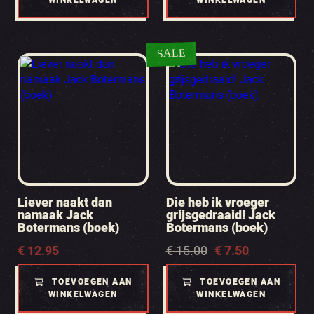
WINKELWAGEN
WINKELWAGEN
SALE
Liever naakt dan
Die heb ik vroeger
namaak Jack
grijsgedraaid! Jack
Botermans (boek)
Botermans (boek)
Oorspronkelijke
Huidige
€
12.95
€
15.00
€
7.50
prijs
prijs
was:
is:
TOEVOEGEN AAN
TOEVOEGEN AAN
€ 15.00.
€ 7.50.
WINKELWAGEN
WINKELWAGEN