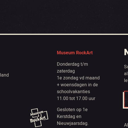
Museum RockArt
Donderdag t/m
S
zaterdag
a
land
1e zondag vd maand
l
+ woensdagen in de
schoolvakanties
11.00 tot 17.00 uur
Gesloten op 1e
Kerstdag en
Nieuwjaarsdag.
A