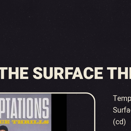
THE SURFACE THR
Tempt
Surfac
(cd)