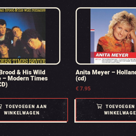
rood & His Wild
Anita Meyer – Hollan
 – Modern Times
(cd)
CD)
€
7.95
TOEVOEGEN AAN
TOEVOEGEN
WINKELWAGEN
WINKELWAG