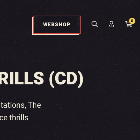
0
WEBSHOP
ILLS (CD)
ations, The
e thrills