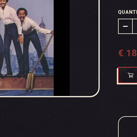
QUANT
€
18