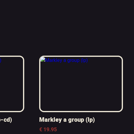
p-cd)
Markley a group (lp)
€
19.95