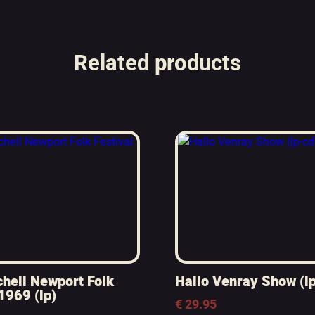
Related products
chell Newport Folk
Hallo Venray Show (l
1969 (lp)
€
29.95