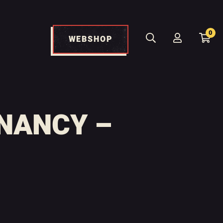
0
WEBSHOP
NANCY –