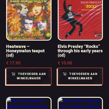
Heatwave –
Elvis Presley “Rocks”
Honeymelon teapot
through his early years
(cd)
(cd)
€
17.95
€
10.00
TOEVOEGEN AAN
TOEVOEGEN AAN
WINKELWAGEN
WINKELWAGEN