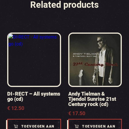
Related products
DI-RECT – All systems
Andy Tielman &
go (cd)
Tjendol Sunrise 21st
Century rock (cd)
€
12.50
€
17.50
TOEVOEGEN AAN
TOEVOEGEN AAN