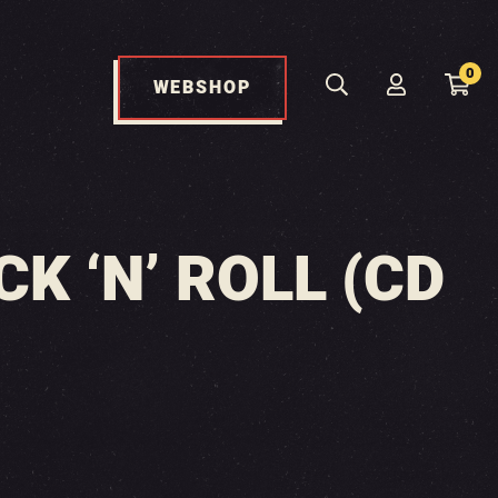
0
WEBSHOP
K ‘N’ ROLL (CD