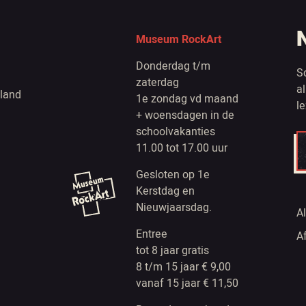
Museum RockArt
Donderdag t/m
S
zaterdag
a
land
1e zondag vd maand
l
+ woensdagen in de
schoolvakanties
11.00 tot 17.00 uur
Gesloten op 1e
Kerstdag en
Nieuwjaarsdag.
A
Entree
A
tot 8 jaar gratis
8 t/m 15 jaar € 9,00
vanaf 15 jaar € 11,50