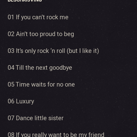
BESCHRIJVING
01 If you can’t rock me
02 Ain’t too proud to beg
03 It’s only rock ‘n roll (but I like it)
04 Till the next goodbye
05 Time waits for no one
06 Luxury
07 Dance little sister
08 If you really want to be my friend