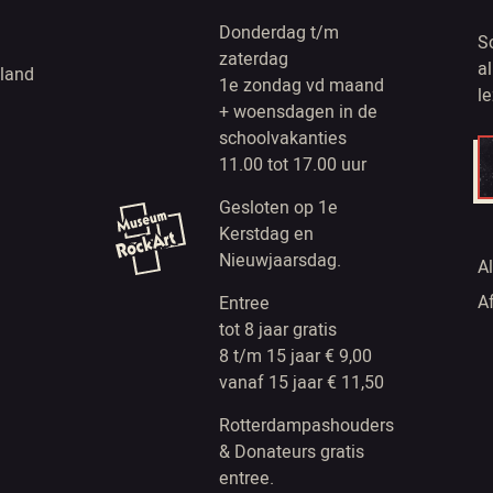
Donderdag t/m
S
zaterdag
a
land
1e zondag vd maand
l
+ woensdagen in de
schoolvakanties
11.00 tot 17.00 uur
Gesloten op 1e
Kerstdag en
Nieuwjaarsdag.
A
A
Entree
tot 8 jaar gratis
8 t/m 15 jaar € 9,00
vanaf 15 jaar € 11,50
Rotterdampashouders
& Donateurs gratis
entree.