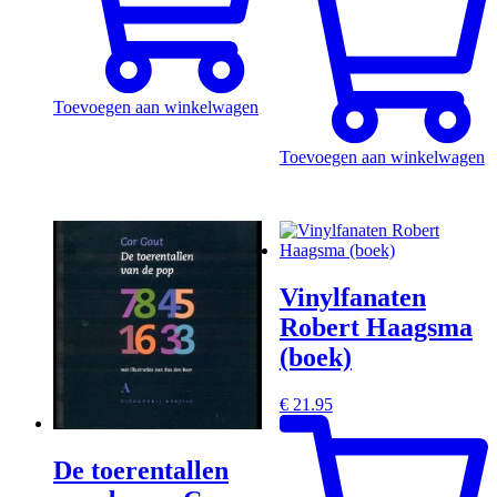
Toevoegen aan winkelwagen
Toevoegen aan winkelwagen
Vinylfanaten
Robert Haagsma
(boek)
€
21.95
De toerentallen