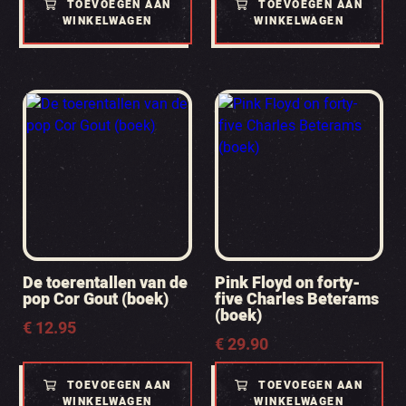
TOEVOEGEN AAN
TOEVOEGEN AAN
€ 15.00.
€ 7.50.
WINKELWAGEN
WINKELWAGEN
De toerentallen van de
Pink Floyd on forty-
pop Cor Gout (boek)
five Charles Beterams
(boek)
€
12.95
€
29.90
TOEVOEGEN AAN
TOEVOEGEN AAN
WINKELWAGEN
WINKELWAGEN