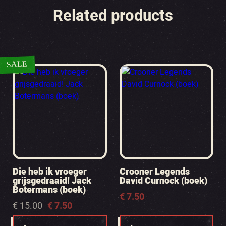
Related products
SALE
Die heb ik vroeger
Crooner Legends
grijsgedraaid! Jack
David Curnock (boek)
Botermans (boek)
€
7.50
Oorspronkelijke
Huidige
€
15.00
€
7.50
prijs
prijs
was:
is: