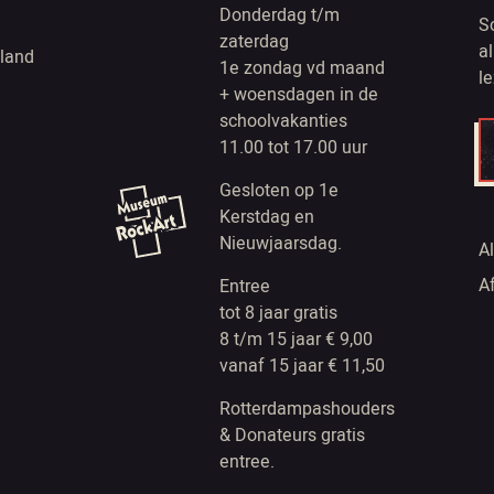
Donderdag t/m
S
zaterdag
a
land
1e zondag vd maand
l
+ woensdagen in de
schoolvakanties
11.00 tot 17.00 uur
Gesloten op 1e
Kerstdag en
Nieuwjaarsdag.
A
A
Entree
tot 8 jaar gratis
8 t/m 15 jaar € 9,00
vanaf 15 jaar € 11,50
Rotterdampashouders
& Donateurs gratis
entree.