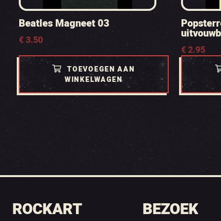
Beatles Magneet 03
Popsterr
uitvouwb
€
3.50
€
2.95
TOEVOEGEN AAN
WINKELWAGEN
ROCKART
BEZOEK