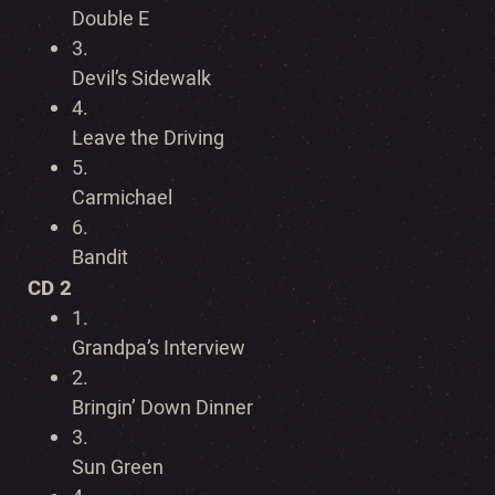
Double E
3.
Devil’s Sidewalk
4.
Leave the Driving
5.
Carmichael
6.
Bandit
CD 2
1.
Grandpa’s Interview
2.
Bringin’ Down Dinner
3.
Sun Green