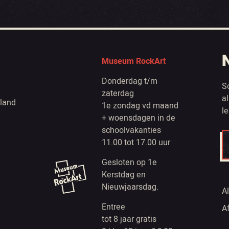
Museum RockArt
Donderdag t/m
S
zaterdag
a
land
1e zondag vd maand
l
+ woensdagen in de
schoolvakanties
11.00 tot 17.00 uur
Gesloten op 1e
Kerstdag en
Nieuwjaarsdag.
A
Entree
A
tot 8 jaar gratis