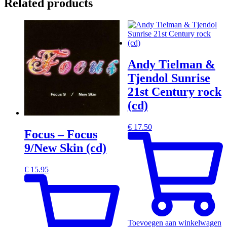
Related products
Andy Tielman &
Tjendol Sunrise
21st Century rock
(cd)
€
17.50
Focus – Focus
9/New Skin (cd)
€
15.95
Toevoegen aan winkelwagen