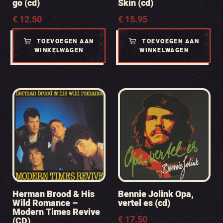
go (cd)
Skin (cd)
€
12.50
€
15.95
TOEVOEGEN AAN
TOEVOEGEN AAN
WINKELWAGEN
WINKELWAGEN
Herman Brood & His
Bennie Jolink Opa,
Wild Romance –
vertel es (cd)
Modern Times Revive
€
17.50
(CD)