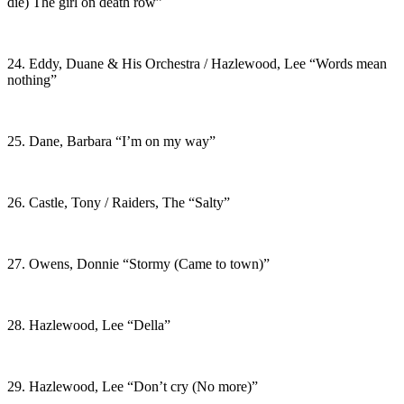
die) The girl on death row”
24. Eddy, Duane & His Orchestra / Hazlewood, Lee “Words mean
nothing”
25. Dane, Barbara “I’m on my way”
26. Castle, Tony / Raiders, The “Salty”
27. Owens, Donnie “Stormy (Came to town)”
28. Hazlewood, Lee “Della”
29. Hazlewood, Lee “Don’t cry (No more)”