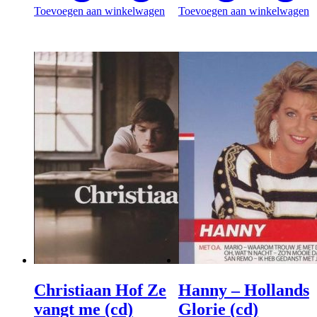
Toevoegen aan winkelwagen
Toevoegen aan winkelwagen
Christiaan Hof Ze
Hanny – Hollands
vangt me (cd)
Glorie (cd)