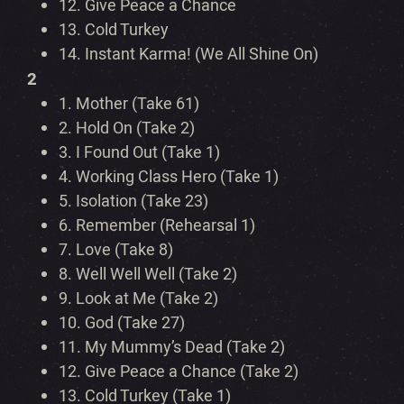
12.
Give Peace a Chance
13.
Cold Turkey
14.
Instant Karma! (We All Shine On)
2
1.
Mother (Take 61)
2.
Hold On (Take 2)
3.
I Found Out (Take 1)
4.
Working Class Hero (Take 1)
5.
Isolation (Take 23)
6.
Remember (Rehearsal 1)
7.
Love (Take 8)
8.
Well Well Well (Take 2)
9.
Look at Me (Take 2)
10.
God (Take 27)
11.
My Mummy’s Dead (Take 2)
12.
Give Peace a Chance (Take 2)
13.
Cold Turkey (Take 1)