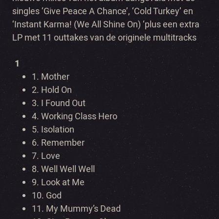
singles ‘Give Peace A Chance’, ‘Cold Turkey’ en
‘Instant Karma! (We All Shine On) ‘plus een extra
LP met 11 outtakes van de originele multitracks
1
1.
Mother
2.
Hold On
3.
I Found Out
4.
Working Class Hero
5.
Isolation
6.
Remember
7.
Love
8.
Well Well Well
9.
Look at Me
10.
God
11.
My Mummy’s Dead