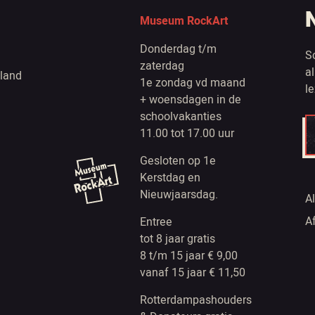
Museum RockArt
Donderdag t/m
S
zaterdag
a
land
1e zondag vd maand
l
+ woensdagen in de
schoolvakanties
11.00 tot 17.00 uur
Gesloten op 1e
Kerstdag en
Nieuwjaarsdag.
A
A
Entree
tot 8 jaar gratis
8 t/m 15 jaar € 9,00
vanaf 15 jaar € 11,50
Rotterdampashouders