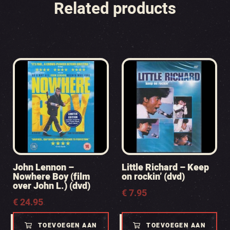
Related products
John Lennon –
Little Richard – Keep
Nowhere Boy (film
on rockin’ (dvd)
over John L.) (dvd)
€
7.95
€
24.95
TOEVOEGEN AAN
TOEVOEGEN AAN