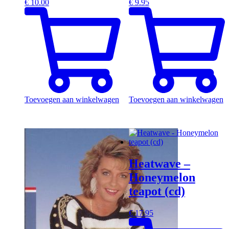
€
10.00
€
9.95
Toevoegen aan winkelwagen
Toevoegen aan winkelwagen
Heatwave –
Honeymelon
teapot (cd)
€
17.95