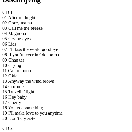
CD 1
01 After midnight
02 Crazy mama
03 Call me the breeze
04 Magnolia
05 Crying eyes
06 Lies
07 I’ll kiss the world goodbye
08 If you’re ever in Oklahoma
09 Changes
10 Crying
11 Cajun moon
12 Okie
13 Anyway the wind blows
14 Cocaine
15 Travelin’ light
16 Hey baby
17 Cherry
18 You got something
19 I’ll make love to you anytime
20 Don’t cry sister
CD 2