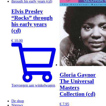
Elvis Presley
“Rocks” through
his early years
(cd)
€
10.00
Gloria Gaynor
The Universal
Toevoegen aan winkelwagen
Masters
Collection (cd)
De shop
€
7.95
Nieuws