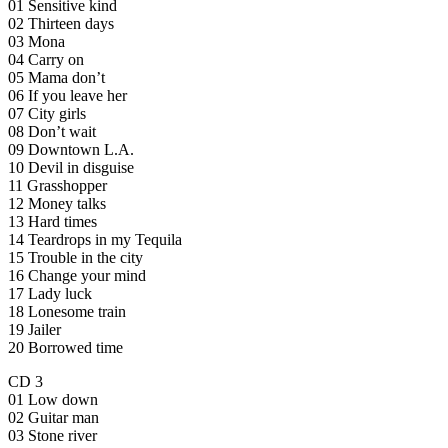
01 Sensitive kind
02 Thirteen days
03 Mona
04 Carry on
05 Mama don’t
06 If you leave her
07 City girls
08 Don’t wait
09 Downtown L.A.
10 Devil in disguise
11 Grasshopper
12 Money talks
13 Hard times
14 Teardrops in my Tequila
15 Trouble in the city
16 Change your mind
17 Lady luck
18 Lonesome train
19 Jailer
20 Borrowed time
CD 3
01 Low down
02 Guitar man
03 Stone river