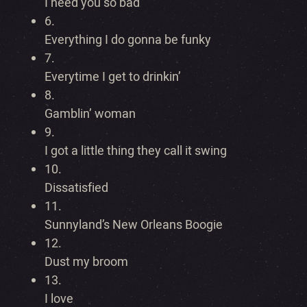
I need you so bad
6.
Everything I do gonna be funky
7.
Everytime I get to drinkin’
8.
Gamblin’ woman
9.
I got a little thing they call it swing
10.
Dissatisfied
11.
Sunnyland’s New Orleans Boogie
12.
Dust my broom
13.
I love