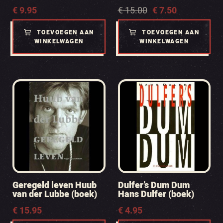
Oorspronkelijke
Huidige
€
9.95
€
15.00
€
7.50
prijs
prijs
was:
is:
TOEVOEGEN AAN
TOEVOEGEN AAN
€ 15.00.
€ 7.50.
WINKELWAGEN
WINKELWAGEN
Geregeld leven Huub
Dulfer’s Dum Dum
van der Lubbe (boek)
Hans Dulfer (boek)
€
15.95
€
4.95