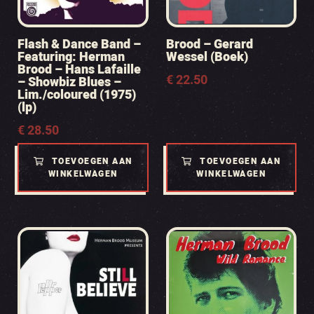
Flash & Dance Band –
Brood – Gerard
Featuring: Herman
Wessel (Boek)
Brood – Hans Lafaille
€
22.50
– Showbiz Blues –
Lim./coloured (1975)
(lp)
€
28.50
TOEVOEGEN AAN
TOEVOEGEN AAN
WINKELWAGEN
WINKELWAGEN