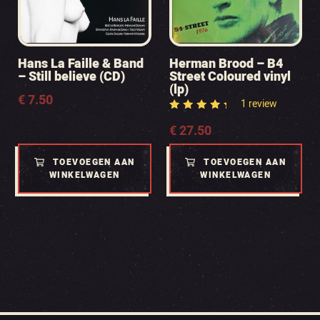
Hans La Faille & Band
Herman Brood – B4
– Still believe (CD)
Street Coloured vinyl
(lp)
€
7.50
1 review
Gewaardeerd
€
27.50
4.00
uit 5
TOEVOEGEN AAN
TOEVOEGEN AAN
WINKELWAGEN
WINKELWAGEN