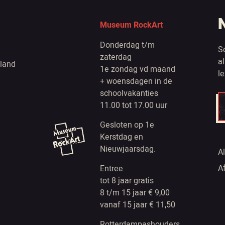
Museum RockArt
Donderdag t/m
S
zaterdag
a
land
1e zondag vd maand
l
+ woensdagen in de
schoolvakanties
11.00 tot 17.00 uur
Gesloten op 1e
Kerstdag en
Nieuwjaarsdag.
A
A
Entree
tot 8 jaar gratis
8 t/m 15 jaar € 9,00
vanaf 15 jaar € 11,50
Rotterdampashouders