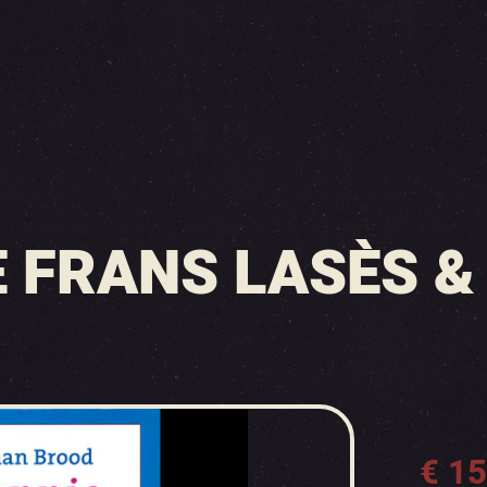
E FRANS LASÈS 
€
15