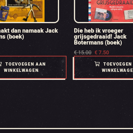
aakt dan namaak Jack
Die heb ik vroeger
ns (boek)
grijsgedraaid! Jack
Botermans (boek)
Oorspronkelijke
Huidige
€
15.00
€
7.50
prijs
prijs
was:
is:
TOEVOEGEN AAN
TOEVOEGEN
€ 15.00.
€ 7.50.
WINKELWAGEN
WINKELWAG