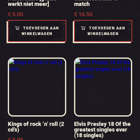
werkt niet meer]
match
€
5.00
€
16.50
TOEVOEGEN AAN
TOEVOEGEN AAN
WINKELWAGEN
WINKELWAGEN
Kings of rock ‘n’ roll (2
Elvis Presley 18 Of the
cd’s)
greatest singles ever
(18 singles)