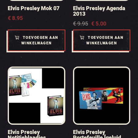
Elvis Presley Mok 07
Elvis Presley Agenda
2013
€
8.95
Oorspronkelijke
Huidige
€
9.95
€
5.00
prijs
prijs
was:
is:
TOEVOEGEN AAN
TOEVOEGEN AAN
€ 9.95.
€ 5.00.
WINKELWAGEN
WINKELWAGEN
Elvis Presley
Elvis Presley
Notitieblaadjes
Portefeuille [geluid