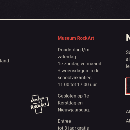
Museum RockArt
Donderdag t/m
S
zaterdag
a
land
1e zondag vd maand
l
+ woensdagen in de
schoolvakanties
11.00 tot 17.00 uur
Gesloten op 1e
Kerstdag en
Nieuwjaarsdag.
A
A
Entree
tot 8 jaar gratis