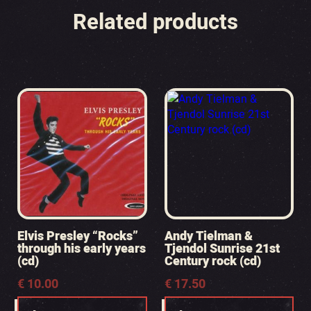
Related products
Elvis Presley “Rocks”
Andy Tielman &
through his early years
Tjendol Sunrise 21st
(cd)
Century rock (cd)
€
10.00
€
17.50