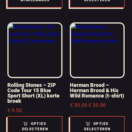
WINKELWAGEN
SELECTEREN
Rolling Stones – ZIP
Herman Brood –
Code Tour 15 Blue
Herman Brood & His
Sport Short (XL) korte
Wild Romance (t-shirt)
broek
Prijsklasse:
€
30.00
€
35.00
-
€
9.50
€ 30.00
tot
€ 35.00
OPTIES
OPTIES
SELECTEREN
SELECTEREN