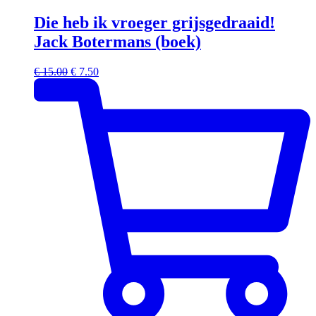
Die heb ik vroeger grijsgedraaid!
Jack Botermans (boek)
Oorspronkelijke
Huidige
€
15.00
€
7.50
prijs
prijs
was:
is:
€ 15.00.
€ 7.50.