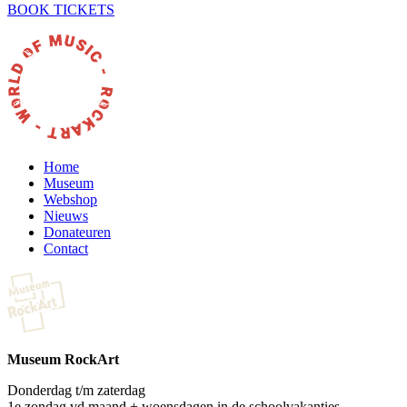
BOOK TICKETS
Home
Museum
Webshop
Nieuws
Donateuren
Contact
Museum RockArt
Donderdag t/m zaterdag
1e zondag vd maand + woensdagen in de schoolvakanties