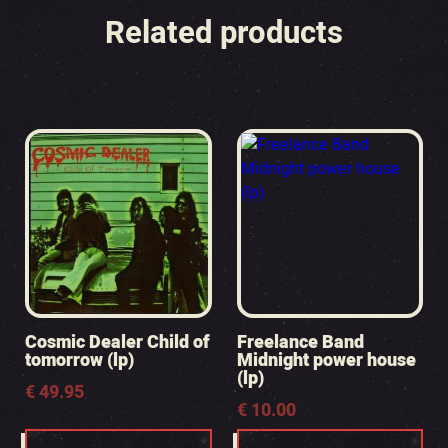
Related products
Cosmic Dealer Child of
Freelance Band
tomorrow (lp)
Midnight power house
(lp)
€
49.95
€
10.00