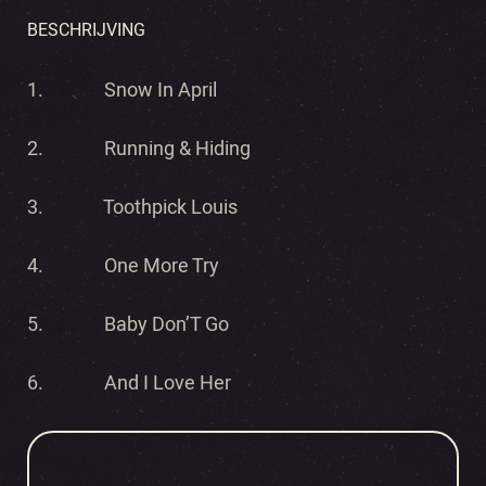
BESCHRIJVING
1.
Snow In April
2.
Running & Hiding
3.
Toothpick Louis
4.
One More Try
5.
Baby Don’T Go
6.
And I Love Her