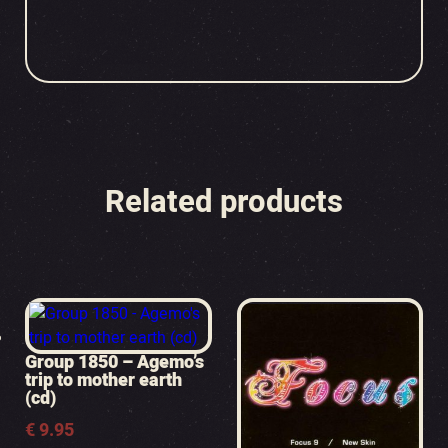
Related products
Group 1850 – Agemo’s
trip to mother earth
(cd)
€
9.95