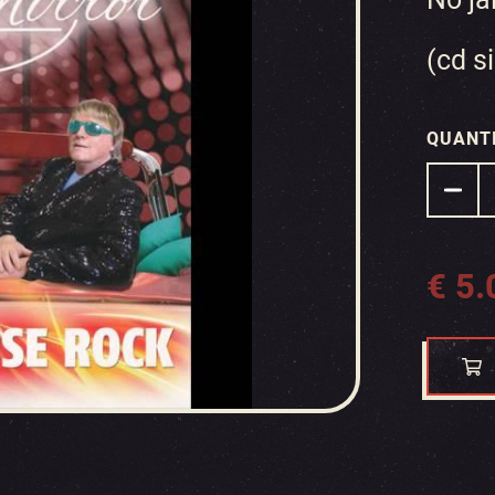
(cd s
QUANT
€
5.