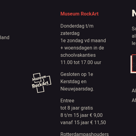
Museum RockArt
Donderdag t/m
S
zaterdag
a
land
1e zondag vd maand
l
+ woensdagen in de
schoolvakanties
11.00 tot 17.00 uur
Gesloten op 1e
Kerstdag en
Nieuwjaarsdag.
A
A
Entree
tot 8 jaar gratis
8 t/m 15 jaar € 9,00
vanaf 15 jaar € 11,50
Rotterdampashouders