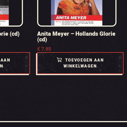
rie (cd)
Anita Meyer – Hollands Glorie
(cd)
€
7.95
 AAN
TOEVOEGEN AAN
EN
WINKELWAGEN