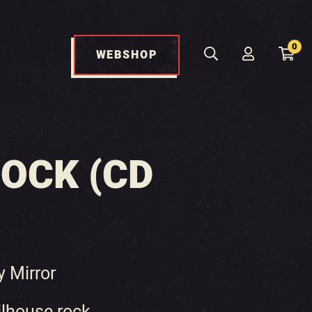
0
WEBSHOP
OCK (CD
 Mirror
ilhouse rock