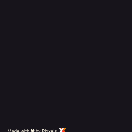
Made with
by Pixxels