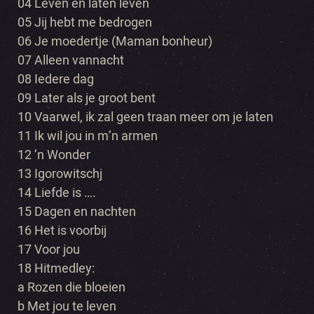
04 Leven en laten leven
05 Jij hebt me bedrogen
06 Je moedertje (Maman bonheur)
07 Alleen vannacht
08 Iedere dag
09 Later als je groot bent
10 Vaarwel, ik zal geen traan meer om je laten
11 Ik wil jou in m’n armen
12 ’n Wonder
13 Igorowitschj
14 Liefde is ….
15 Dagen en nachten
16 Het is voorbij
17 Voor jou
18 Hitmedley:
a Rozen die bloeien
b Met jou te leven