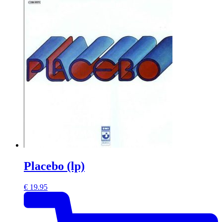
Placebo (lp)
€
19.95