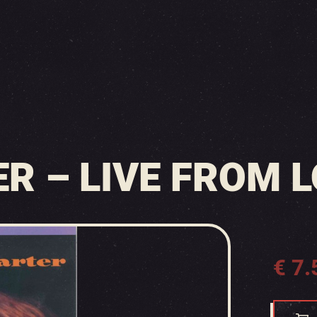
R – LIVE FROM 
€
7.