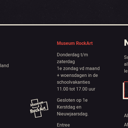
Museum RockArt
Donderdag t/m
S
zaterdag
a
land
1e zondag vd maand
l
+ woensdagen in de
schoolvakanties
11.00 tot 17.00 uur
Gesloten op 1e
Kerstdag en
Nieuwjaarsdag.
A
A
Entree