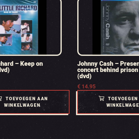
ichard – Keep on
Johnny Cash – Presen
dvd)
concert behind prison
(dvd)
€
14.95
TOEVOEGEN AAN
TOEVOEGEN
WINKELWAGEN
WINKELWAG