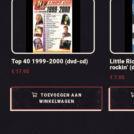
Top 40 1999-2000 (dvd-cd)
Little R
rockin’ (
€
17.95
€
7.95
TOEVOEGEN AAN
WINKELWAGEN