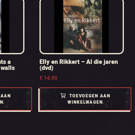
ts a
Elly en Rikkert – Al die jaren
 walls
(dvd)
€
14.95
 AAN
TOEVOEGEN AAN
EN
WINKELWAGEN