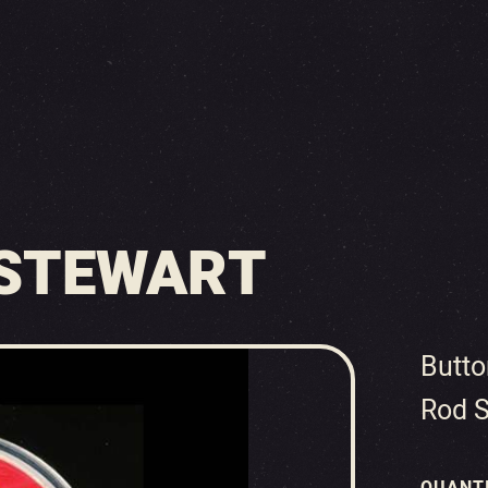
 STEWART
Butto
Rod S
QUANT