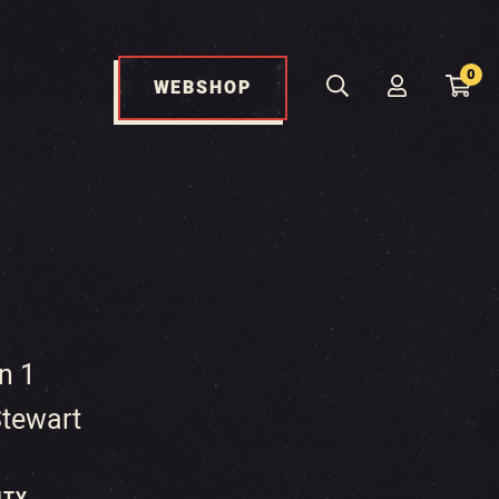
0
WEBSHOP
n 1
tewart
ITY