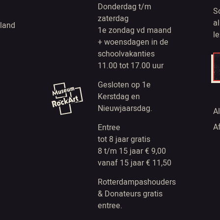
Donderdag t/m
S
zaterdag
a
land
1e zondag vd maand
l
+ woensdagen in de
schoolvakanties
11.00 tot 17.00 uur
Gesloten op 1e
Kerstdag en
Nieuwjaarsdag.
A
A
Entree
tot 8 jaar gratis
8 t/m 15 jaar € 9,00
vanaf 15 jaar € 11,50
Rotterdampashouders
& Donateurs gratis
entree.