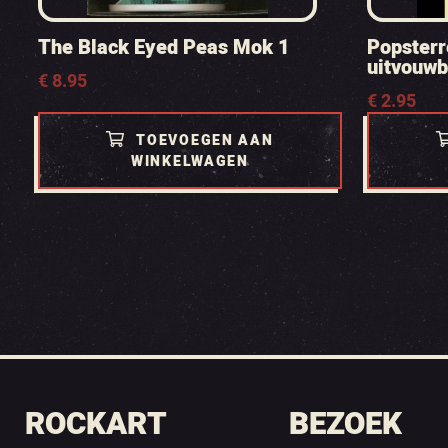
The Black Eyed Peas Mok 1
Popsterr
uitvouwb
€
8.95
€
2.95
TOEVOEGEN AAN
WINKELWAGEN
ROCKART
BEZOEK