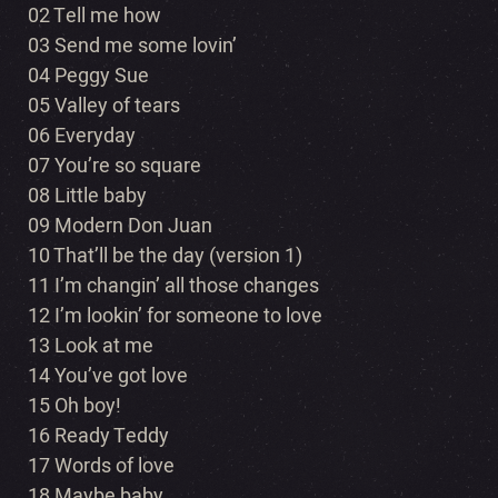
02 Tell me how
03 Send me some lovin’
04 Peggy Sue
05 Valley of tears
06 Everyday
07 You’re so square
08 Little baby
09 Modern Don Juan
10 That’ll be the day (version 1)
11 I’m changin’ all those changes
12 I’m lookin’ for someone to love
13 Look at me
14 You’ve got love
15 Oh boy!
16 Ready Teddy
17 Words of love
18 Maybe baby