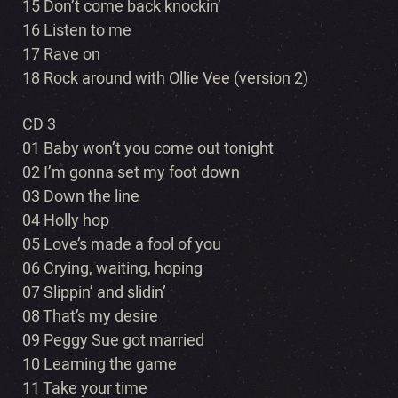
15 Don’t come back knockin’
16 Listen to me
17 Rave on
18 Rock around with Ollie Vee (version 2)
CD 3
01 Baby won’t you come out tonight
02 I’m gonna set my foot down
03 Down the line
04 Holly hop
05 Love’s made a fool of you
06 Crying, waiting, hoping
07 Slippin’ and slidin’
08 That’s my desire
09 Peggy Sue got married
10 Learning the game
11 Take your time